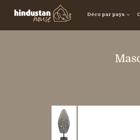
Déco par pays
Masq