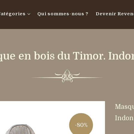
Catégories
Qui sommes-nous ?
Devenir Reven
ue en bois du Timor. Indo
Masqu
Indon
-80%