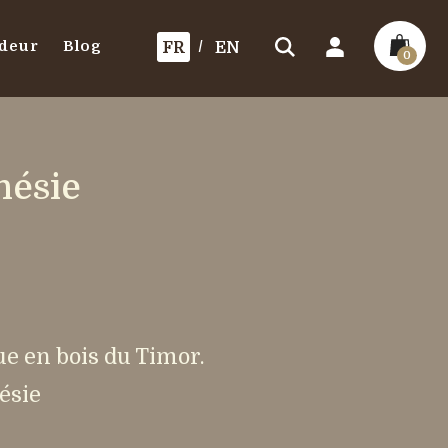
deur
Blog
FR
EN
0
nésie
e en bois du Timor.
ésie