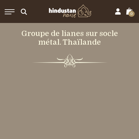
0
Groupe de lianes sur socle
métal. Thaïlande