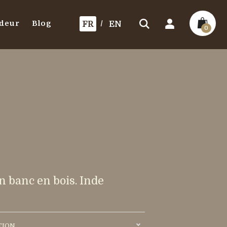
deur
Blog
FR
EN
0
n banc en bois. Inde
TION